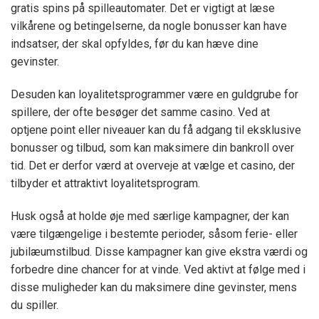
gratis spins på spilleautomater. Det er vigtigt at læse
vilkårene og betingelserne, da nogle bonusser kan have
indsatser, der skal opfyldes, før du kan hæve dine
gevinster.
Desuden kan loyalitetsprogrammer være en guldgrube for
spillere, der ofte besøger det samme casino. Ved at
optjene point eller niveauer kan du få adgang til eksklusive
bonusser og tilbud, som kan maksimere din bankroll over
tid. Det er derfor værd at overveje at vælge et casino, der
tilbyder et attraktivt loyalitetsprogram.
Husk også at holde øje med særlige kampagner, der kan
være tilgængelige i bestemte perioder, såsom ferie- eller
jubilæumstilbud. Disse kampagner kan give ekstra værdi og
forbedre dine chancer for at vinde. Ved aktivt at følge med i
disse muligheder kan du maksimere dine gevinster, mens
du spiller.