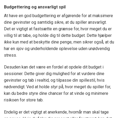
Budgettering og ansvarligt spil
At have en god budgettering er afgørende for at maksimere
dine gevinster og samtidig sikre, at du spiller ansvarligt.
Det er vigtigt at fastsætte en grænse for, hvor meget du er
villig til at tabe, og holde dig til dette budget. Dette hjælper
ikke kun med at beskytte dine penge, men sikrer også, at du
har en sjov og underholdende oplevelse uden unødvendig
stress.
Desuden kan det være en fordel at opdele dit budget i
sessioner. Dette giver dig mulighed for at vurdere dine
gevinster og tab i realtid, og tilpasse din spillestil, hvis
nødvendigt. Ved at holde styr på, hvor meget du spiller for,
kan du bedre styre dine chancer for at vinde og minimere
risikoen for store tab.
Endelig er det vigtigt at anerkende, hvornår man skal tage