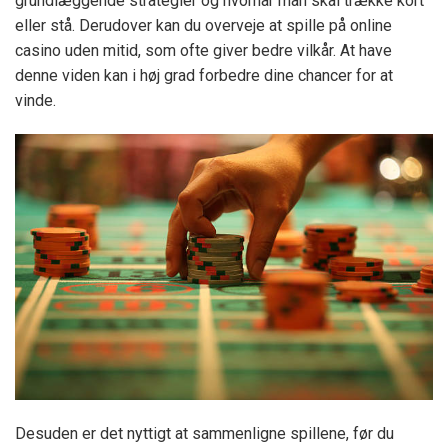
grundlæggende strategier og hvornår man skal trække kort
eller stå. Derudover kan du overveje at spille på
online
casino uden mitid
, som ofte giver bedre vilkår. At have
denne viden kan i høj grad forbedre dine chancer for at
vinde.
Desuden er det nyttigt at sammenligne spillene, før du