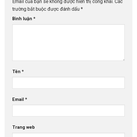
Email của bạn sẽ không được hiển thị công khai.
Các
trường bắt buộc được đánh dấu
*
Bình luận
*
Tên
*
Email
*
Trang web