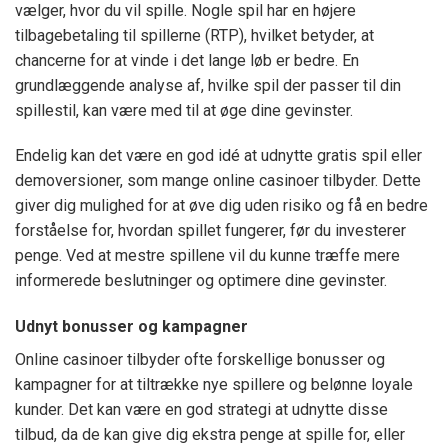
vælger, hvor du vil spille. Nogle spil har en højere
tilbagebetaling til spillerne (RTP), hvilket betyder, at
chancerne for at vinde i det lange løb er bedre. En
grundlæggende analyse af, hvilke spil der passer til din
spillestil, kan være med til at øge dine gevinster.
Endelig kan det være en god idé at udnytte gratis spil eller
demoversioner, som mange online casinoer tilbyder. Dette
giver dig mulighed for at øve dig uden risiko og få en bedre
forståelse for, hvordan spillet fungerer, før du investerer
penge. Ved at mestre spillene vil du kunne træffe mere
informerede beslutninger og optimere dine gevinster.
Udnyt bonusser og kampagner
Online casinoer tilbyder ofte forskellige bonusser og
kampagner for at tiltrække nye spillere og belønne loyale
kunder. Det kan være en god strategi at udnytte disse
tilbud, da de kan give dig ekstra penge at spille for, eller