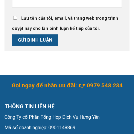
Lưu tên của tôi, email, và trang web trong trình
duyệt này cho lần bình luận kế tiếp của tôi.
Gọi ngay để nhận ưu đãi: 👉
0979 548 234
THÔNG TIN LIÊN HỆ
Công Ty cổ Phần Tổng Hợp Dịch Vụ Hưng Yên
Mã số doanh nghiệp: 0901148869