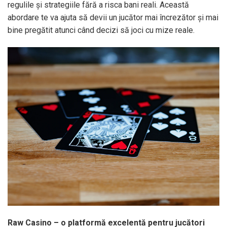
regulile și strategiile fără a risca bani reali. Această
abordare te va ajuta să devii un jucător mai încrezător și mai
bine pregătit atunci când decizi să joci cu mize reale.
Raw Casino – o platformă excelentă pentru jucători