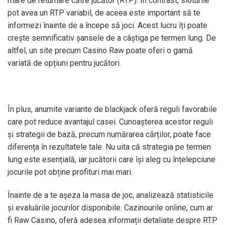
mare de returnare către jucător (RTP). În contrast, sloturile
pot avea un RTP variabil, de aceea este important să te
informezi înainte de a începe să joci. Acest lucru îți poate
crește semnificativ șansele de a câștiga pe termen lung. De
altfel, un site precum
Casino Raw
poate oferi o gamă
variată de opțiuni pentru jucători.
În plus, anumite variante de blackjack oferă reguli favorabile
care pot reduce avantajul casei. Cunoașterea acestor reguli
și strategii de bază, precum numărarea cărților, poate face
diferența în rezultatele tale. Nu uita că strategia pe termen
lung este esențială, iar jucătorii care își aleg cu înțelepciune
jocurile pot obține profituri mai mari.
Înainte de a te așeza la masa de joc, analizează statisticile
și evaluările jocurilor disponibile. Cazinourile online, cum ar
fi Raw Casino, oferă adesea informații detaliate despre RTP