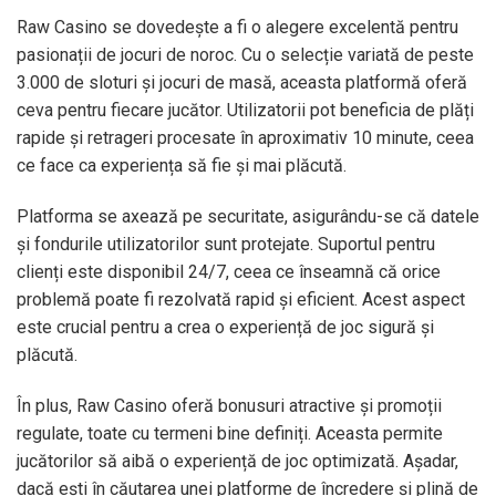
Raw Casino se dovedește a fi o alegere excelentă pentru
pasionații de jocuri de noroc. Cu o selecție variată de peste
3.000 de sloturi și jocuri de masă, aceasta platformă oferă
ceva pentru fiecare jucător. Utilizatorii pot beneficia de plăți
rapide și retrageri procesate în aproximativ 10 minute, ceea
ce face ca experiența să fie și mai plăcută.
Platforma se axează pe securitate, asigurându-se că datele
și fondurile utilizatorilor sunt protejate. Suportul pentru
clienți este disponibil 24/7, ceea ce înseamnă că orice
problemă poate fi rezolvată rapid și eficient. Acest aspect
este crucial pentru a crea o experiență de joc sigură și
plăcută.
În plus, Raw Casino oferă bonusuri atractive și promoții
regulate, toate cu termeni bine definiți. Aceasta permite
jucătorilor să aibă o experiență de joc optimizată. Așadar,
dacă ești în căutarea unei platforme de încredere și plină de