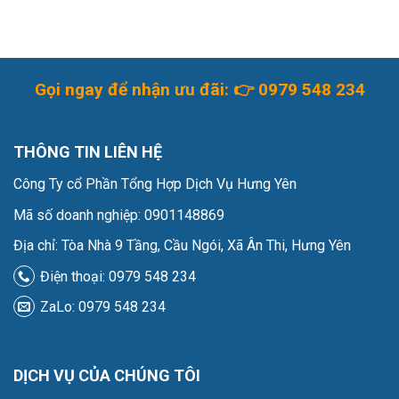
Gọi ngay để nhận ưu đãi: 👉
0979 548 234
THÔNG TIN LIÊN HỆ
Công Ty cổ Phần Tổng Hợp Dịch Vụ Hưng Yên
Mã số doanh nghiệp: 0901148869
Địa chỉ: Tòa Nhà 9 Tầng, Cầu Ngói, Xã Ân Thi, Hưng Yên
Điện thoại: 0979 548 234
ZaLo: 0979 548 234
DỊCH VỤ CỦA CHÚNG TÔI