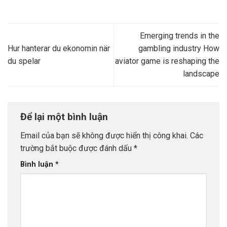
Emerging trends in the
Hur hanterar du ekonomin när
gambling industry How
du spelar
aviator game is reshaping the
landscape
Để lại một bình luận
Email của bạn sẽ không được hiển thị công khai.
Các
trường bắt buộc được đánh dấu
*
Bình luận
*