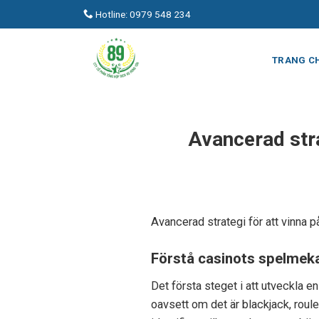
Skip
Hotline: 0979 548 234
to
content
TRANG C
Avancerad stra
Avancerad strategi för att vinna 
Förstå casinots spelmek
Det första steget i att utveckla e
oavsett om det är blackjack, roul