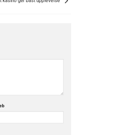
ket kasino ger bäst upplevelse
eb