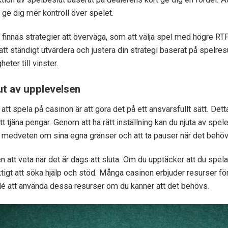
 ge dig mer kontroll över spelet.
innas strategier att överväga, som att välja spel med högre RTP 
tt ständigt utvärdera och justera din strategi baserat på spelresu
eter till vinster.
ut av upplevelsen
tt spela på casinon är att göra det på ett ansvarsfullt sätt. Detta
t tjäna pengar. Genom att ha rätt inställning kan du njuta av spele
ara medveten om sina egna gränser och att ta pauser när det behö
 att veta när det är dags att sluta. Om du upptäcker att du spela
viktigt att söka hjälp och stöd. Många casinon erbjuder resurser f
 idé att använda dessa resurser om du känner att det behövs.