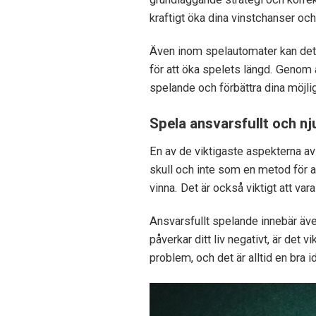
kraftigt öka dina vinstchanser och
Även inom spelautomater kan det f
för att öka spelets längd. Genom a
spelande och förbättra dina möjligh
Spela ansvarsfullt och nj
En av de viktigaste aspekterna av a
skull och inte som en metod för at
vinna. Det är också viktigt att v
Ansvarsfullt spelande innebär även
påverkar ditt liv negativt, är det 
problem, och det är alltid en bra