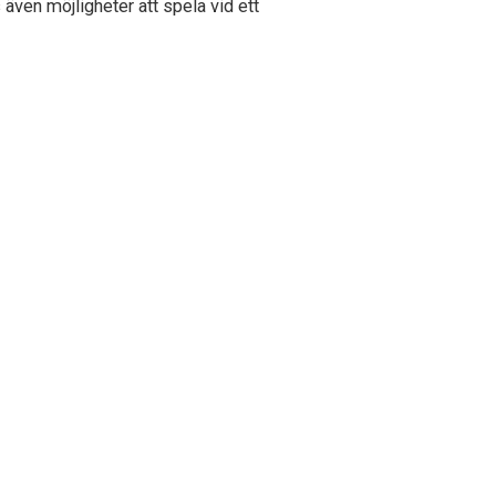
 även möjligheter att spela vid ett