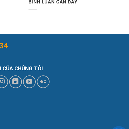
BÌNH LUẬN GẦN ĐÂY
34
I CỦA CHÚNG TÔI