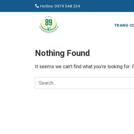
Skip
Hotline: 0979 548 234
to
content
TRANG C
Nothing Found
It seems we can’t find what you’re looking for.