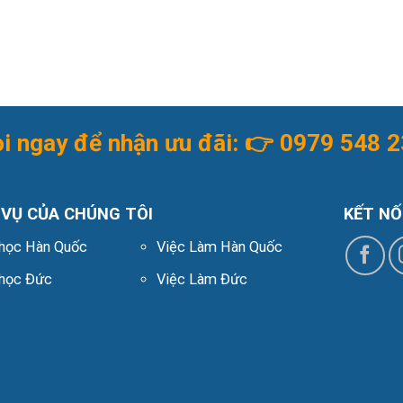
i ngay để nhận ưu đãi: 👉
0979 548 2
 VỤ CỦA CHÚNG TÔI
KẾT NỐ
học Hàn Quốc
Việc Làm Hàn Quốc
 học Đức
Việc Làm Đức