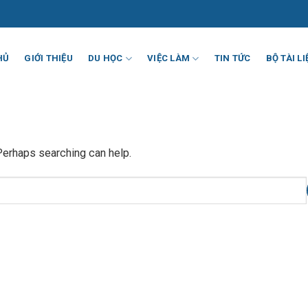
HỦ
GIỚI THIỆU
DU HỌC
VIỆC LÀM
TIN TỨC
BỘ TÀI LI
 Perhaps searching can help.